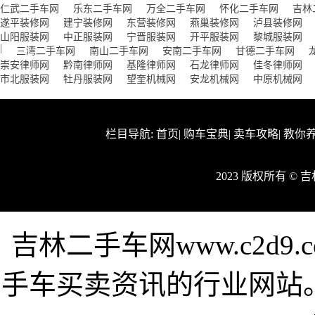
仁武二手车网
乐东二手车网
万全二手车网
怀化二手车网
吉林
遂平装修网
建宁装修网
东营装修网
燕巢装修网
泸县装修网
山阳服装网
中正服装网
宁晋服装网
开平服装网
黎城服装网
|
三湾二手车网
南山二手车网
安南二手车网
甘德二手车网
崇安律师网
黔南律师网
基隆律师网
石龙律师网
佳冬律师网
市北服装网
牡丹服装网
望奎机械网
安龙机械网
中原机械网
栏目导航:
首页
|
购车宝典
|
卖车攻略
|
教你
2023 版权所有 ©
吉林二手车网www.c2d
手车买卖资讯的行业网站